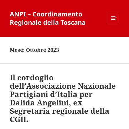
ANPI – Coordinamento
Regionale della Toscana
MENU
E
WIDGET
Mese:
Ottobre 2023
Il cordoglio
dell’Associazione Nazionale
Partigiani d’Italia per
Dalida Angelini, ex
Segretaria regionale della
CGIL